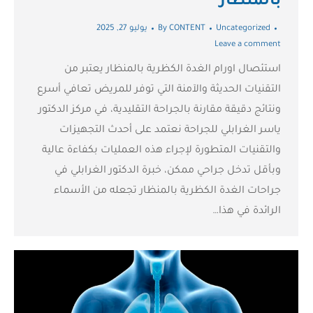
بالمنظار
Uncategorized
CONTENT
By
يوليو 27, 2025
Leave a comment
استئصال اورام الغدة الكظرية بالمنظار يعتبر من
التقنيات الحديثة والآمنة التي توفر للمريض تعافي أسرع
ونتائج دقيقة مقارنة بالجراحة التقليدية، في مركز الدكتور
ياسر الغرابلي للجراحة نعتمد على أحدث التجهيزات
والتقنيات المتطورة لإجراء هذه العمليات بكفاءة عالية
وبأقل تدخل جراحي ممكن، خبرة الدكتور الغرابلي في
جراحات الغدة الكظرية بالمنظار تجعله من الأسماء
الرائدة في هذا…