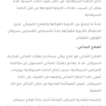
داخل الخلايا السرطانية. من خلال تقييد حالات الشذوذ هذه،
يمكن أن تتسبب علاجات الأدوية الموجهة في قتل الخلايا
السرطانية.
عادةً ما يُجمعُ بين الأدويةِ المُوجَّهةِ والعلاجِ الكيميائي. يُجرى
الاحتفاظُ بالأدويةِ المُوجَّهةِ عادةً للأشخاصِ المُصابين بسرطانِ
القولونِ المُتقدِّم.
العلاج المناعي :
العلاج المناعي هو علاج دوائي يستخدم جهازك المناعي لمحاربة
السرطان. قد لا يهاجم جهازكَ المناعي المسئول عن مكافحة
الأمراض السرطانية؛ بسبب إنتاج الخلايا السرطانية بروتينات
تُعمِي خلايا الجهاز المناعي وتمنعه من التعرف على خلايا
السرطان. تعمل المعالَجة المناعية من خلال التداخُل مع تلك
العملية.
الجلسة العلاجية لأمراض المناعة تُحجَز عادةً لعلاج سرطان