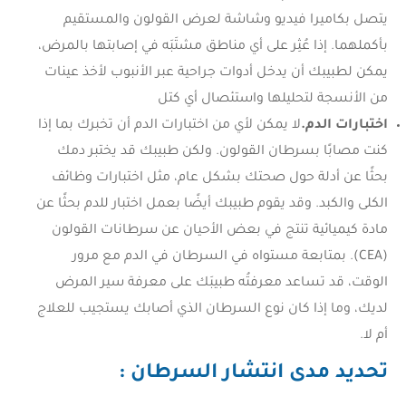
يتصل بكاميرا فيديو وشاشة لعرض القولون والمستقيم
بأكملهما. إذا عُثِر على أي مناطق مشتَبَه في إصابتها بالمرض،
يمكن لطبيبك أن يدخل أدوات جراحية عبر الأنبوب لأخذ عينات
من الأنسجة لتحليلها واستئصال أي كتل
اختبارات الدم.
لا يمكن لأي من اختبارات الدم أن تخبرك بما إذا
كنت مصابًا بسرطان القولون. ولكن طبيبك قد يختبر دمك
بحثًا عن أدلة حول صحتك بشكل عام، مثل اختبارات وظائف
الكلى والكبد. وقد يقوم طبيبك أيضًا بعمل اختبار للدم بحثًا عن
مادة كيميائية تنتج في بعض الأحيان عن سرطانات القولون
(CEA). بمتابعة مستواه في السرطان في الدم مع مرور
الوقت، قد تساعد معرفتُه طبيبَك على معرفة سير المرض
لديك، وما إذا كان نوع السرطان الذي أصابك يستجيب للعلاج
أم لا.
تحديد مدى انتشار السرطان :