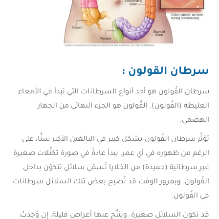
سرطان القولون
:
سرطان القُولون هو أحد أنواع السرطانات التي تبدأ في الأمعاء
الغليظة (القُولون). القُولون هو الجزء النهائي من الجهاز
الهضمي.
يُؤثِّر سرطان القُولون بشكل كبير في البالغين الأكبر سنًّا، على
الرغم من ظهوره في أي عمر. يبدأ عادةً في صورة تكتُّلات صغيرة
غير سرطانية (حميدة) من الخلايا تُسمَّى سلائل تتكوَّن بداخل
القُولون. وبمرور الوقت قد تُصبِح بعض تلك السلائل سرطانات
في القُولون.
قد تكون السلائل صغيرة، ويَنتُج عنها أعراض قليلة، إن وُجِدَتْ.