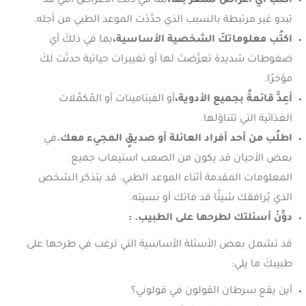
اكتبْ أيَّ أعراض تشعر بها،
بما في ذلك الأعراض التي قد
تبدو غير مرتبطة بالسبب الذي حدَّدْت الموعد الطبي من أجله.
اكتُب معلوماتكَ الشخصية الأساسية،
بما في ذلكَ أي
ضغوطات شديدة تعرَّضتَ لها أو تغييرات حياتية حدثَت لكَ
مؤخرًا.
أعِدَّ قائمةً بجميع الأدوية،
أو الفيتامينات أو المُكمِّلات
الغذائية التي تتناوَلها.
اطلُب من أحد أفراد العائلة أو صديقٍ المجيء معك.
في
بعض الأحيان قد يكون من الصعب استيعاب جميع
المعلومات المقدمة أثناء الموعد الطبي. قد يتذكر الشخص
الذي يُرافقك شيئًا قد فاتك أو نسيته.
دوِّنْ أسئلتك لطرحها على الطبيب
. :
قد تشمل بعض الأسئلة الأساسية التي ترغب في طرحها على
طبيبكَ ما يلي:
أين يقع سرطان القولون في قولوني؟