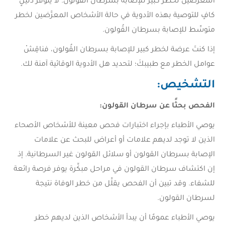
المعرَّضين لخطر كبير للإصابة بسرطان القُولون. لا يتوفَّر دليلٍ
كافٍ للتوصية بهذه الأدوية في حالة الأشخاص المعرَّضين لخطر
متوسِّط للإصابة بسرطان القُولون.
إذا كنتَ عرضة لخطر كبير للإصابة بسرطان القُولون، فناقِشْ
عوامل الخطر مع طبيبكَ؛ لتحديد هل الأدوية الوقائية آمنة لك.
التشخيص
:
الفحص بحثًا عن سرطان القولون
:
يوصي الأطباء بإجراء اختبارات فحص معينة للأشخاص الأصحاء
الذين لا توجد لديهم علامات أو أعراض للبحث عن علامات
الإصابة بسرطان القولون أو سلائل القولون غير السرطانية. إذ
إن اكتشاف سرطان القولون في مراحل مبكِّرة يوفر فرصة رائعة
للشفاء. وقد تبين أن الفحص يقلِّل من خطر الوفاة نتيجة
لسرطان القولون.
يوصي الأطباء عمومًا أن يبدأ الأشخاص الذين لديهم خطر