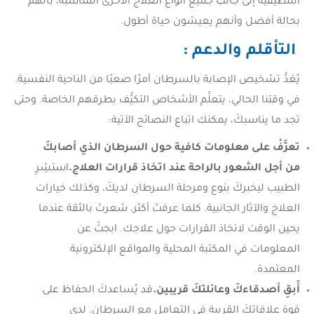
التلطيفية إلى جانب جميع أنواع العلاج الأخرى المناسبة، بأنهم
بحالة أفضل وأنهم يعيشون حياة أطول.
التأقلم والدعم :
يُعَدُّ تشخيص الإصابة بالسرطان أمرًا صعبًا من الناحية النفسية.
في وقتنا الحالي، يتعلَّم الأشخاص التكيُّف بطرقهم الخاصة. وحتى
تجد ما يناسبكَ، يمكنك اتباع النصائح الآتية:
تعرَّفْ على معلومات كافية حول السرطان الذي أصابكَ
من أجل الشعور بالراحة عند اتخاذ قرارات العلاج.
استشِرِ
الطبيب ليخبركَ بنوع ومرحلة السرطان لديكَ، وكذلك خيارات
العلاج والآثار الجانبية. كلما عرفتَ أكثر، شعرتَ بالثقة عندما
يحين الوقت لاتخاذ القرارات حول علاجك. ابحثْ عن
المعلومات في المكتبة المحلية والمواقع الإلكترونية
المعتمدة.
أَبقِ أصدقاءكَ وعائلتكَ قريبين.
قد يُساعدكَ الحفاظ على
قوة علاقاتكَ القريبة في التعامل مع السرطان. لدى