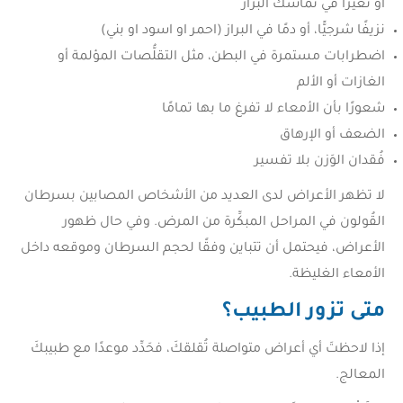
أو تغيُّرًا في تماسك البراز
نزيفًا شرجيًّا، أو دمًا في البراز (احمر او اسود او بني)
اضطرابات مستمرة في البطن، مثل التقلُّصات المؤلمة أو
الغازات أو الألم
شعورًا بأن الأمعاء لا تفرغ ما بها تمامًا
الضعف أو الإرهاق
فُقدان الوَزن بلا تفسير
لا تظهر الأعراض لدى العديد من الأشخاص المصابين بسرطان
القُولون في المراحل المبكِّرة من المرض. وفي حال ظهور
الأعراض، فيحتمل أن تتباين وفقًا لحجم السرطان وموقعه داخل
الأمعاء الغليظة.
متى تزور الطبيب؟
إذا لاحظتَ أي أعراض متواصلة تُقلقكَ، فحَدِّد موعدًا مع طبيبكَ
المعالج.