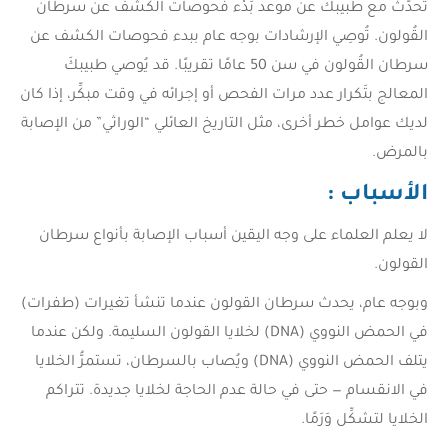
تحدَّثْ مع طبيبكَ عن موعد بَدْء فحوصات الكشف عن سرطان
القُولون. تُوصِي الإرشادات بوجه عام ببدء فحوصات الكشف عن
سرطان القُولون في سن 50 عامًا تقريبًا. قد يُوصي طبيبكَ
المعالج بتَكرار عدد مرات الفحص أو إجرائه في وقت مبكِّر، إذا كان
لديك عوامل خطر أخرى، مثل التاريخ العائلي “الوراثي” من الإصابة
بالمرض.
الأسباب
:
لا يعلم العلماء على وجه اليقين أسباب الإصابة بأنواع سرطان
القولون.
وبوجه عام، يحدث سرطان القولون عندما تنشأ تغيرات (طفرات)
في الحمض النووي (DNA) لخلايا القولون السليمة. ولكن عندما
يتلف الحمض النووي (DNA) ويُصاب بالسرطان، تستمرُّ الخلايا
في الانقسام — حتى في حالة عدم الحاجة لخلايا جديدة. تتراكم
الخلايا لتشكِّل وَرَمًا.