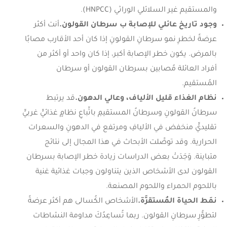
والمستقيم غير السلائلي الوراثي (HNPCC).
وجود تاريخ عائلي للإصابة ب سرطان القولون.
أنت أكثر
عرضةً لخطرِ نمو سرطانِ القولونِ إذا كان أحد الأقارب مصابًا
بالمرض. يكون خطر الإصابة أكبر، إذا كان واحد أو أكثر من
أفراد العائلة مُصابين بسرطان القولون أو سرطان
المُستقيم.
نظام الغذاء قليل الألياف، وعالي الدهون.
قد يرتبط
سرطانُ القولونِ وسرطانُ المستقيمِ باتِّباعِ نظامٍ غذائيٍّ غربيٍّ
تقليديٍّ منخفض في الأليافِ ومرتفع في الدهونِ والسعرات
الحرارية. وقد توصَّلت الأبحاث في هذا المجال إلى نتائج
متباينة. وَجَدَتْ بعض الدراسات زيادة خطر الإصابة بسرطان
القولون لدى الأشخاص الذين يتناولون وجبات غذائية غنية
باللحوم الحمراء واللحوم المصنعة.
نمَط الحياة المُستقرَّة.
الأشخاص الكُسالى هم أكثر عرضةً
لتطوُّرِ سرطانِ القولون. ربما تُساعِدُكَ مداومة النشاطات