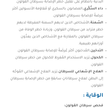
البدنية بانتظام على تقليل خطر الإصابة بسرطان القولون.
داء السُّكَّري.
المصابون بالسكري أو مُقاوَمة الأنسولين أكثر
عرضةً للإصابةِ بسرطانِ القولون.
السُمنة.
الأشخاص الذين لديهم السمنة المفرطة لديهم
خطر متزايد من سرطان القولون، وزيادة خطر الوفاة من
سرطان القولون بالمقارنة مع الأشخاص الذين يعدُّون
أوزانهم طبيعية.
التدخين.
المُدخنون أكثر عُرضَةً للإصابة بسرطان القولون.
الكحول.
يَزيد الاستخدام المُفرِط للكحول من خطر سرطان
القولون.
العلاج الإشعاعي للسرطان.
يَزيد العلاج الإشعاعي المُوجَّه
إلى البطنِ لعلاجِ سرطاناتٍ سابقةٍ من خطرِ الإصابةِ بسرطانِ
القولون.
الوقاية :
فحص سرطان القولون
: