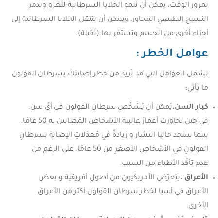
بمرور الوقت، يمكن أن تنمو الخلايا السرطانية لتغزو وتدمر
النسيج الطبيعي المجاور. ويمكن أن تنتقل الخلايا السرطانية إلى
أجزاء أخرى من الجسم وتستقر بها (نَقيلة).
عوامل الخطر
:
تشمل العوامل التي قد تَزيد من خطر إصابتكَ بسرطان القولون
ما يأتي:
كبار السن.
يُمكن أن يُشخَّص سرطان القولون في أيِّ سن،
في حين تجاوزت أعمارُ غالبيةِ الأشخاصِ المُصابين به 50 عامًا.
بينما سنجد حاليا انتشار و زيادةً في مُعدّلاتِ الإصابةِ بسرطانِ
القولونِ في الأشخاصِ الأصغرِ من 50 عامًا، على الرغمِ من
عدم تأكُد الأطباء من السبب.
الأعراق .
يتعرَّض الأمريكيون من أصول أفريقية و بعض
الأعراق في أسيا لخطر سرطان القولون أكثر من الأعراق
الأخرى.