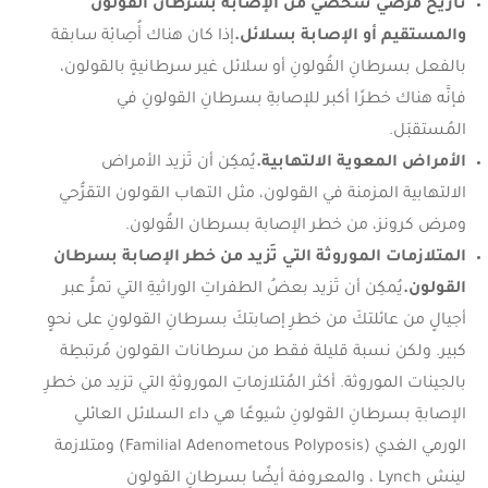
تاريخ مرَضي شخصي من الإصابة بسرطان القولون
والمستقيم أو الإصابة بسلائل.
إذا كان هناك أُصِابْة سابقة
بالفعل بسرطانِ القُولونِ أو سلائل غير سرطانيةٍ بالقولون،
فإنَّه هناك خطرًا أكبر للإصابةِ بسرطانِ القولونِ في
المُستقبَل.
الأمراض المعوية الالتهابية.
يُمكِن أن تَزيد الأمراض
الالتهابية المزمنة في القولون، مثل التهاب القولون التقرُّحي
ومرض كرونز، من خطر الإصابة بسرطان القُولون.
المتلازمات الموروثة التي تَزيد من خطر الإصابة بسرطان
القولون.
يُمكِن أن تَزيد بعضُ الطفراتِ الوراثيةِ التي تمرُّ عبر
أجيالٍ من عائلتكَ من خطرِ إصابتكَ بسرطانِ القولونِ على نحوٍ
كبير. ولكن نسبة قليلة فقط من سرطانات القولون مُرتبطِة
بالجينات الموروثة. أكثر المُتلازماتِ الموروثةِ التي تزيد من خطرِ
الإصابةِ بسرطانِ القولونِ شيوعًا هي داء السلائل العائلي
الورمي الغدي (Familial Adenometous Polyposis) ومتلازمة
لينش Lynch ، والمعروفة أيضًا بسرطانِ القولون