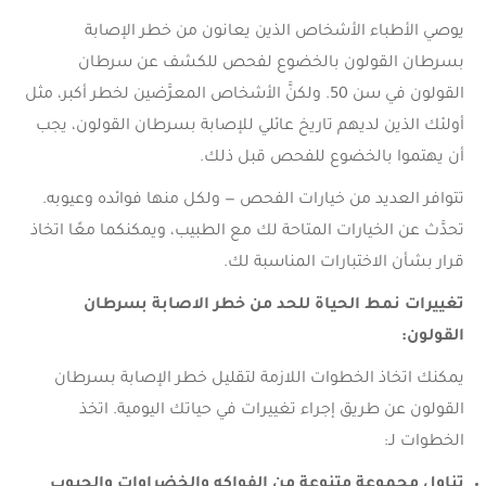
يوصي الأطباء الأشخاص الذين يعانون من خطر الإصابة
بسرطان القولون بالخضوع لفحص للكشف عن سرطان
القولون في سن 50. ولكنَّ الأشخاص المعرَّضين لخطر أكبر، مثل
أولئك الذين لديهم تاريخ عائلي للإصابة بسرطان القولون، يجب
أن يهتموا بالخضوع للفحص قبل ذلك.
تتوافر العديد من خيارات الفحص — ولكل منها فوائده وعيوبه.
تحدَّث عن الخيارات المتاحة لك مع الطبيب، ويمكنكما معًا اتخاذ
قرار بشأن الاختبارات المناسبة لك.
تغييرات نمط الحياة للحد من خطر الاصابة بسرطان
القولون
:
يمكنك اتخاذ الخطوات اللازمة لتقليل خطر الإصابة بسرطان
القولون عن طريق إجراء تغييرات في حياتك اليومية. اتخذ
الخطوات لـ:
تناول مجموعة متنوعة من الفواكه والخضراوات والحبوب