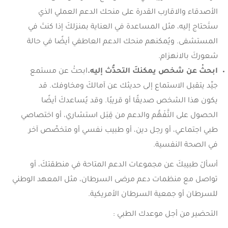
الأصدقاء والاقارب القدرة على منحك الدعم العملي الذي
ستَحتاج إليه، مثل المساعدة في العناية بمنزلكَ إذا كنتَ في
المستشفى. ويُمكنهم منحك الدعم العاطفي أيضًا في حالة
شعوركَ بالانهزام.
ابحثْ عن شخص يمكنكَ التحدُّث إليه.
ابحثْ عن مستمع
جيِّد يتقبل الاستماع إلى حديثك عن آمالكَ ومخاوفك. قد
يكون هذا الشخص صديقًا أو قريبًا. وقد يُساعدكَ أيضًا
الحصول على التَّفَهُّم والدعم من قِبَل استشاري، أو اختصاصي
طبي اجتماعي، أو رجل دين، أو طبيب نفسي أو متخصِّص آخر
في الصحة النفسية.
أسألْ طبيبكَ عن مجموعات الدعم المتاحة في منطقتكَ، أو
تواصل مع منظمات دعم مرضى السرطان، مثل المعهد الوطني
للسرطان أو جمعية السرطان الأمريكية.
التحضير من أجل موعدك الطبي :