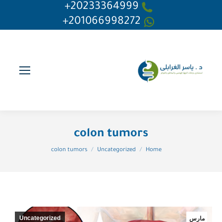
20233364999+
201066998272+
colon tumors
You are here:
colon tumors
Uncategorized
Home
Uncategorized
مارس