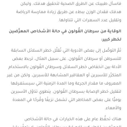
فاسأل طبيبك عن الطرق الصحية لتحقيق هدفك. وليكن
هدفك فقدان الوزن ببطء عن طريق زيادة ممارسة الرياضة
وتقليل عدد السعرات التي تتناولها.
الوقاية من سرطان القُولون في حالة الأشخاص المعرَّضين
لخطر كبير
:
تَمَّ التوصُّل إلى بعض الأدوية التي تُقلِّل خطر السلائل السابقة
للتسرطن أو سرطان القُولون. على سبيل المثال، تربط بعض
الأدلة بين انخفاض خطر السلائل وسرطان القُولون بالاستخدام
المتكرِّر للأسبرين أو العقاقير المشابهة للأسبرين. ولكن من غير
المعروف ما مقدار الجرعة وما المدة الزمنية التي سيستغرقها
لتقليل خطر الإصابة بسرطان القُولون. ينطوي تناوُل الأسبرين
يوميًّا على بعض المخاطر التي تشمل نزيفًا وقُرحًا في المعدة
والأمعاء.
هناك تحفُّظ عام على هذه الخيارات في حالة الأشخاص