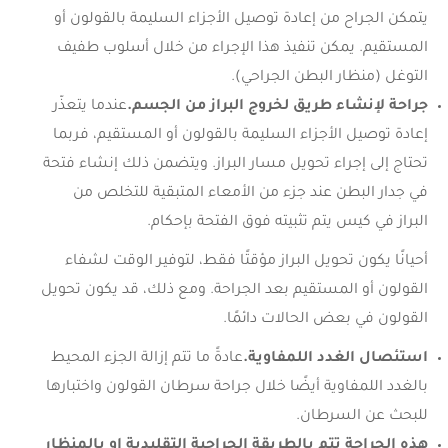
يتمكن الجراح من إعادة توصيل الأجزاء السليمة بالقولون أو
المستقيم. يمكن تنفيذ هذا الإجراء من خلال أسلوب طفيف
التوغل (منظار البطن الجراحي).
جراحة لإنشاء طريق لخروج البراز من الجسم.
عندما يتعذّر
إعادة توصيل الأجزاء السليمة بالقولون أو المستقيم، فربما
تحتاج إلى إجراء تحويل مسار البراز. ويتضمن ذلك إنشاء فتحة
في جدار البطن عند جزء من الأمعاء المتبقية للتخلص من
البراز في كيس يتم تثبيته فوق الفتحة بإحكام.
أحيانًا يكون تحويل البراز مؤقتًا فقط، لتوفير الوقت لشفاء
القولون أو المستقيم بعد الجراحة. ومع ذلك، قد يكون تحويل
القولون في بعض الحالات دائمًا.
استئصال الغدد اللمفاوية.
عادةً ما تتم إزالة الجزء المحيط
بالغدد اللمفاوية أيضًا خلال جراحة سرطان القولون واختبارها
للبحث عن السرطان.
هذه الجراحة تتم بالطريقة الجراحية التقليدية او بالمنظار