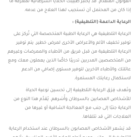
القولون المتقدم. قد يختبر طبيبك الخلايا السرطانية لمعرفة ما
إذا كان من المحتمل أن تستجيب لهذا العلاج من عدمه.
الرعاية الداعمة (التلطيفية) :
الرعاية التلطيفية هي الرعاية الطبية المتخصصة التي تُركز على
توفير تخفيف الألم والأعراض الأخرى لمرض خطير. يتم توفير
الرعاية التلطيفية من قبل فريق من الأطباء والممرضات وغيرهم
من المتخصصين المدربين تدريبًا خاصًّا الذين يعملون معك ومع
عائلتك والأطباء الآخرين لتوفير مستوى إضافي من الدعم
لاستكمال رعايتك المستمرة.
وتَهدف فِرَق الرعاية التلطيفية إلى تحسين نوعية الحياة
للأشخاص المصابين بالسرطان وأُسَرهم. يُقدَّم هذا النوع من
الرعاية جنبًا إلى جنب مع المعالجة الشافية أو غيرها من
العلاجات التي قد تتلقاها.
قد يَشعر الأشخاص المصابون بالسرطان عند استخدام الرعاية