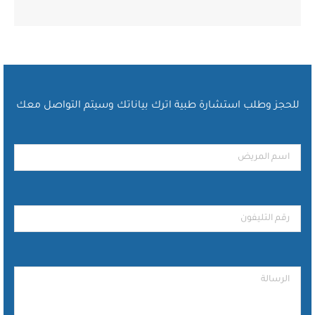
للحجز وطلب استشارة طبية اترك بياناتك وسيتم التواصل معك